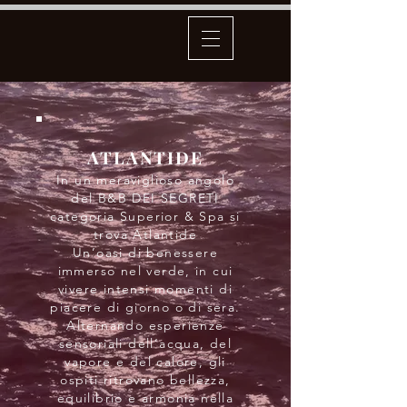
ATLANTIDE
In un meraviglioso angolo
del B&B DEI SEGRETI
categoria Superior & Spa si
trova Atlantide
Un’oasi di benessere
immerso nel verde, in cui
vivere intensi momenti di
piacere di giorno o di sera.
Alternando esperienze
sensoriali dell’acqua, del
vapore e del calore, gli
ospiti ritrovano bellezza,
equilibrio e armonia nella