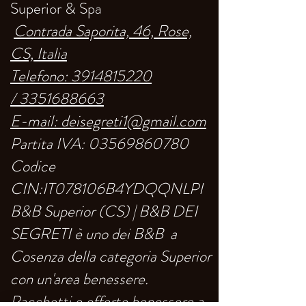
Superior & Spa
Contrada Saporita, 46, Rose,
CS, Italia
Telefono:
3914815220
/
3351688663
E-mail: deisegreti1@gmail.com
Partita IVA:
03569860780
Codice
CIN:IT078106B4YDQQNLPI
B&B Superior (CS) | B&B DEI
SEGRETI è uno dei B&B a
Cosenza della categoria Superior
con un'area benessere.
Pacchetti e offerte benessere a