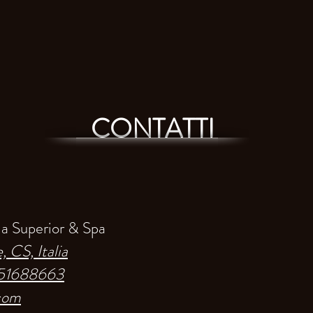
CONTATTI
 Superior & Spa
 CS, Italia
51688663
.com