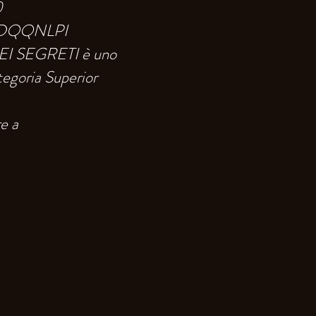
0
YDQQNLPI
DEI SEGRETI è uno
egoria Superior
e a