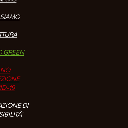
 SIAMO
TTURA
O GREEN
ANO
EZIONE
ID-19
AZIONE DI
IBILITÀ
'