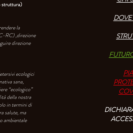
truttura)
DOVE
endere la
C-RC) ,direzione
STRU
uire direzione
FUTUR
PI
ersivi ecologici
PROT
nativa sana,
liere “ecologico”
COV
ità della nostra
lo in termini di
DICHIAR
ra salute, ma
ACCESS
to ambientale